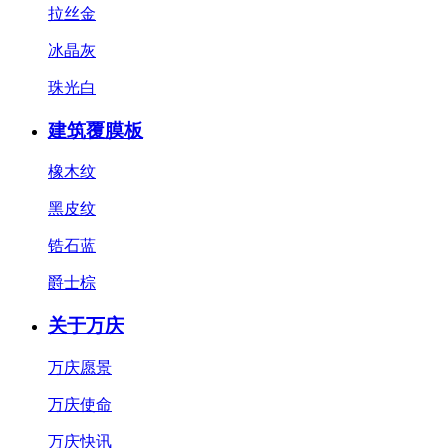
拉丝金
冰晶灰
珠光白
建筑覆膜板
橡木纹
黑皮纹
锆石蓝
爵士棕
关于万庆
万庆愿景
万庆使命
万庆快讯