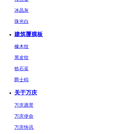
冰晶灰
珠光白
建筑覆膜板
橡木纹
黑皮纹
锆石蓝
爵士棕
关于万庆
万庆愿景
万庆使命
万庆快讯