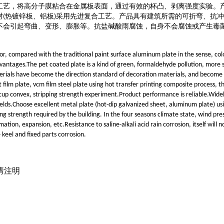
工艺，将高分子膜粘合在金属板表面，通过有效的杯凸、剥离强度实验。
材
热镀锌板、铝板
采用先进复合工艺。产品具有建筑所需的可折弯、抗冲
(
)
不会引起弯曲、变形、膨胀等。抗盐碱酸雨腐蚀，自身不会腐蚀或产生毒
olor, compared with the traditional paint surface aluminum plate in the sense, col
ntages.The pet coated plate is a kind of green, formaldehyde pollution, more s
rials have become the direction standard of decoration materials, and become a
 film plate, vcm film steel plate using hot transfer printing composite process, 
 cup convex, stripping strength experiment.Product performance is reliable.Widel
elds.Choose excellent metal plate (hot-dip galvanized sheet, aluminum plate) u
g strength required by the building. In the four seasons climate state, wind pr
ation, expansion, etc.Resistance to saline-alkali acid rain corrosion, itself will 
 keel and fixed parts corrosion.
载请注明