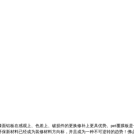
漆面铝板在感观上、色差上、破损件的更换修补上更具优势。
覆膜板
是
pet
环保新材料已经成为装修材料方向标，并且成为一种不可逆转的趋势！
佛