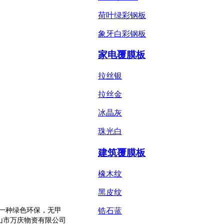
荷叶绿彩钢板
象牙白彩钢板
家电覆膜板
拉丝银
拉丝金
冰晶灰
珠光白
建筑覆膜板
橡木纹
黑皮纹
锆石蓝
一种绿色环保，无甲
山市万庆物资有限公司