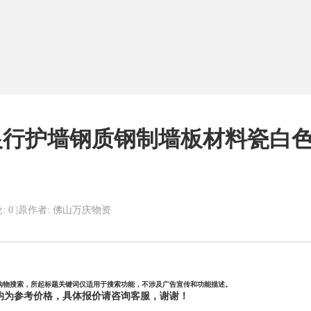
行护墙钢质钢制墙板材料瓷白色条
: 0
|
原作者: 佛山万庆物资
购物搜索，所起标题关键词仅适用于搜索功能，不涉及广告宣传和功能描述。
均为参考价格，具体报价请
咨询客服，谢谢！