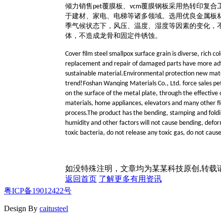
倾力
销售
覆膜板
、
覆膜钢板采用热
转印
复合
pet
vcm
于建材、家电、电梯等诸多领域。选用优良金属板
季气候状态下，风压、温度、湿度等因素的变化，
体，不造成龙骨和固定件锈蚀
。
Cover film steel smallpox surface grain is diverse, rich c
replacement and repair of damaged parts have more adva
sustainable material.Environmental protection new mate
trend!Foshan Wanqing Materials Co., Ltd. force sales pet
on the surface of the metal plate, through the effective
materials, home appliances, elevators and many other fi
process.The product has the bending, stamping and foldin
humidity and other factors will not cause bending, deform
toxic bacteria, do not release any toxic gas, do not cause
如没特殊注明，文章均为某某科技原创,转
返回首页
了解更多有用资讯
粤ICP备19012422号
Design By
caitusteel