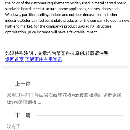
the color of the customer requirements.Widely used in metal carved board,
sandwich board, steel structure, home appliances, shelves, doors and
Windows, partition, ceiling, indoor and outdoor decoration and other
industries.Color painted paint plate products for the company to open a new
high-end market, for the company's product upgrading, structure
optimization, price increase will have a favorable impact.
如没特殊注明，文章均为某某科技原创,转载请注明
返回首页
了解更多有用资讯
上一篇
家用卫生间玉泽白岩石纹印花板vcm覆膜板墙面隔断金属
板pvc覆膜钢板 ...
下一篇
没有了