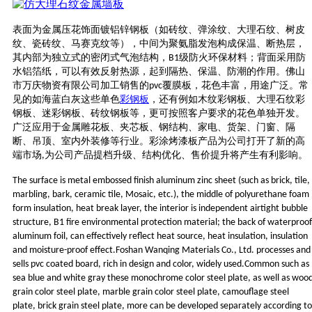
表面为金属压花饰面镀铝锌钢板（如砖纹、弹涂纹、大理石纹、树皮
纹、瓷砖纹、马赛克纹等），中间为聚氨脂发泡构成保温、断热层，
其内部为独立式的密闭式气泡结构，
级防火环保材料；背面采用防
B1
水铝箔纸，可以有效反射热源，起到隔热、保温、防潮的作用。
佛山
市万庆物资
有限公司
加工销售
的
覆膜板
，花色丰富，用途广泛。常
pvc
见的如海蓝白灰这些单色
彩钢板
，还有例如木纹彩钢板、大理石纹彩
钢板、迷彩钢板、砖纹钢板等，更可按照客户要求的花色单独开发。
广泛应用于金属雕花板、夹芯板、钢结构、家电、货架、门窗、隔
断、吊顶、室内外装修等行业。彩涂
烤漆板
产品为公司打开了新的高
端市场
为公司产品提档升级、结构优化、售价提升将产生有利影响。
,
The surface is metal embossed finish aluminum zinc sheet (such as brick, tile,
marbling, bark, ceramic tile, Mosaic, etc.), the middle of polyurethane foam
form insulation, heat break layer, the interior is independent airtight bubble
structure, B1 fire environmental protection material; the back of waterproof
aluminum foil, can effectively reflect heat source, heat insulation, insulation
and moisture-proof effect.Foshan Wanqing Materials Co., Ltd. processes and
sells pvc coated board, rich in design and color, widely used.Common such as
sea blue and white gray these monochrome color steel plate, as well as woo
grain color steel plate, marble grain color steel plate, camouflage steel
plate, brick grain steel plate, more can be developed separately according to