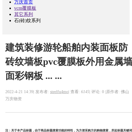
万庆首页
vcm覆膜板
其它系列
石(砖)纹系列
建筑装修游轮船舶内装面板防
砖纹墙板pvc覆膜板外用金属
面彩钢板 ... ...
2022-4-21 14:39
|
发布者:
steelfu4mo
|
查看:
6145
|
评论: 0
|
原作者: 佛山
万庆物资
注：关于本产品标题，由于商品标题搜索功能的特性，为方便采购方的购物搜索，所起标题关键词