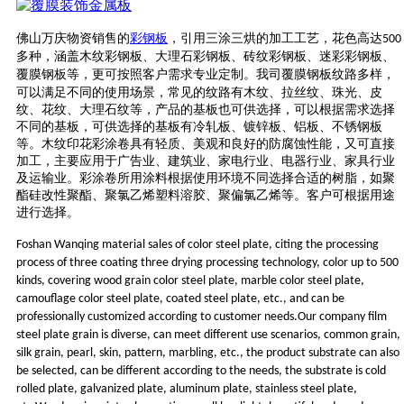
佛山万庆物资销售
的
彩钢板
，引用三涂三烘的加工工艺，花色高达
500
多种，涵盖木纹彩钢板、大理石彩钢板、砖纹彩钢板、迷彩彩钢板、
覆膜钢板等，更可按照客户需求专业定制。
我司
覆膜钢板纹路多样，
可以满足不同的使用场景，常见的纹路有木纹、拉丝纹、珠光、皮
纹、花纹、大理石纹等
，
产品的基板也可供选择，可以根据需求选择
不同的基板
，
可供选择的基板有冷轧板、镀锌板、铝板、不锈钢板
等
。
木纹印花彩涂卷具有轻质、美观和良好的防腐蚀性能，又可直接
加工，主要应用于广告业、建筑业、家电行业、电器行业、家具行业
及运输业。
彩涂卷所用涂料根据使用环境不同选择合适的树脂，如聚
酯硅改性聚酯、聚氯乙烯塑料溶胶、聚偏氯乙烯等。
客
户可根据用途
进行选择。
Foshan Wanqing material sales of color steel plate, citing the processing
process of three coating three drying processing technology, color up to 500
kinds, covering wood grain color steel plate, marble color steel plate,
camouflage color steel plate, coated steel plate, etc., and can be
professionally customized according to customer needs.Our company film
steel plate grain is diverse, can meet different use scenarios, common grain,
silk grain, pearl, skin, pattern, marbling, etc., the product substrate can also
be selected, can be different according to the needs, the substrate is cold
rolled plate, galvanized plate, aluminum plate, stainless steel plate,