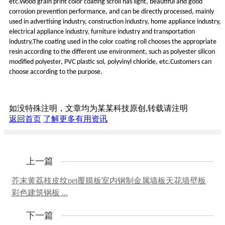
etc.Wood grain print color coating scroll has light, beautiful and good
corrosion prevention performance, and can be directly processed, mainly
used in advertising industry, construction industry, home appliance industry,
electrical appliance industry, furniture industry and transportation
industry.The coating used in the color coating roll chooses the appropriate
resin according to the different use environment, such as polyester silicon
modified polyester, PVC plastic sol, polyvinyl chloride, etc.Customers can
choose according to the purpose.
如没特殊注明，文章均为某某科技原创,转载请注明
返回首页
了解更多有用资讯
上一篇
芥末黄荔枝皮纹pet覆膜板室内钢制金属墙板天花墙壁板
彩色建筑钢板 ...
下一篇