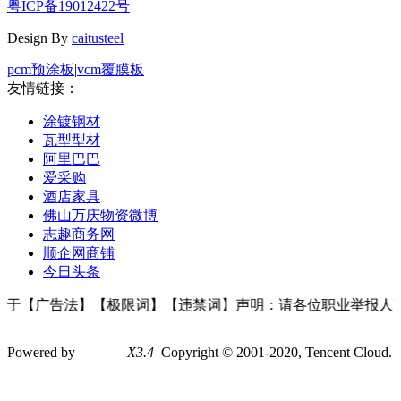
粤ICP备19012422号
Design By
caitusteel
pcm预涂板
|
vcm覆膜板
友情链接：
涂镀钢材
瓦型型材
阿里巴巴
爱采购
酒店家具
佛山万庆物资微博
志趣商务网
顺企网商铺
今日头条
关于【广告法】【极限词】【违禁词】声明：请各位职业举报人
Powered by
Discuz!
X3.4
Copyright © 2001-2020, Tencent Cloud.