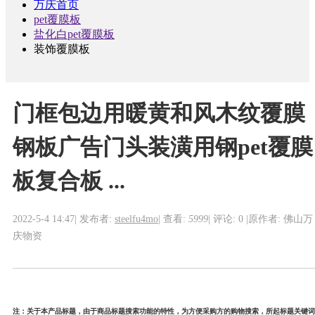
万庆首页
pet覆膜板
盐化白pet覆膜板
装饰覆膜板
门框包边用暖黄和风木纹覆膜
钢板广告门头装潢用钢pet覆膜
板复合板 ...
2022-5-4 14:47
|
发布者:
steelfu4mo
|
查看:
5999
|
评论: 0
|
原作者: 佛山万
庆物资
注：关于本产品标题，由于商品标题搜索功能的特性，为方便采购方的购物搜索，所起标题关键词