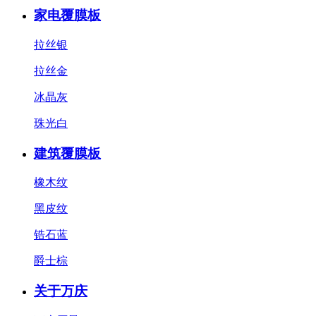
家电覆膜板
拉丝银
拉丝金
冰晶灰
珠光白
建筑覆膜板
橡木纹
黑皮纹
锆石蓝
爵士棕
关于万庆