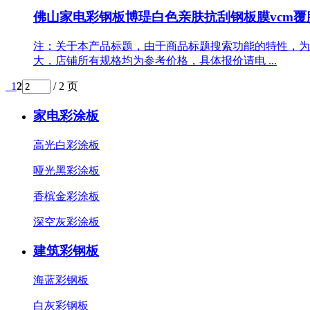
佛山家电彩钢板博瑅白色亲肤抗刮钢板膜vcm覆膜板平
注：关于本产品标题，由于商品标题搜索功能的特性，为
大，店铺所有规格均为参考价格，具体报价请电 ...
1
2
/ 2 页
家电彩涂板
高光白彩涂板
哑光黑彩涂板
香槟金彩涂板
深空灰彩涂板
建筑彩钢板
海蓝彩钢板
白灰彩钢板