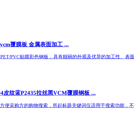
m覆膜板 金属表面加工 ...
Metal Steel) VCM即PET/PVC贴膜彩色钢板，具有靓丽的外观
皮纹蓝P2435拉丝黑VCM覆膜钢板 ...
方便采购方的购物搜索，所起标题关键词仅适用于搜索功能，不