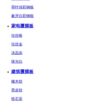
荷叶绿彩钢板
象牙白彩钢板
家电覆膜板
拉丝银
拉丝金
冰晶灰
珠光白
建筑覆膜板
橡木纹
黑皮纹
锆石蓝