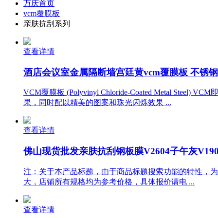
万庆首页
vcm覆膜板
亲肤抗刮系列
查看详情
酒店会议室金属隔断墙宫廷黄vcm覆膜板 不锈钢vc
VCM覆膜板 (Polyvinyl Chloride-Coated 
果，同时配以精美的图案和珠光闪烁效果 ...
查看详情
佛山现货批发亲肤抗刮钢板膜V2604子午灰V1904
注：关于本产品标题，由于商品标题搜索功能的特性，为
大，店铺所有规格均为参考价格，具体报价请电 ...
查看详情