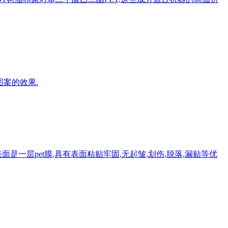
图案的效果.
一层pet膜,具有表面粘贴牢固,无起皱,划伤,脱落,漏贴等优