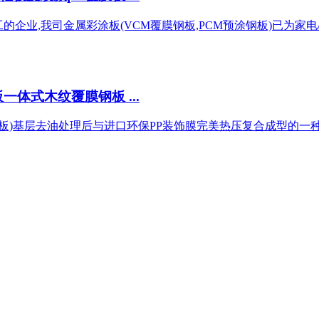
企业,我司金属彩涂板(VCM覆膜钢板,PCM预涂钢板)已为家电/
体式木纹覆膜钢板 ...
板)基层去油处理后与进口环保PP装饰膜完美热压复合成型的一种