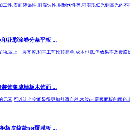
异的加工性,表面装饰性,耐腐蚀性,耐刮伤性等,可实现低光到高光
花彩涂卷分条平板 ...
光油,罩上一层亮膜,和平工艺比较简单,成本也低,但效果不及覆
饰集成墙板木饰面 ...
的元素,可以让个空间显得更加舒适自然.木纹pet覆膜面板的颜色
纹款pet覆膜板 ...