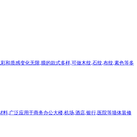
彩和质感变化无限,膜的款式多样,可做木纹,石纹,布纹,素色等多
料,广泛应用于商务办公大楼,机场,酒店,银行,医院等墙体装修