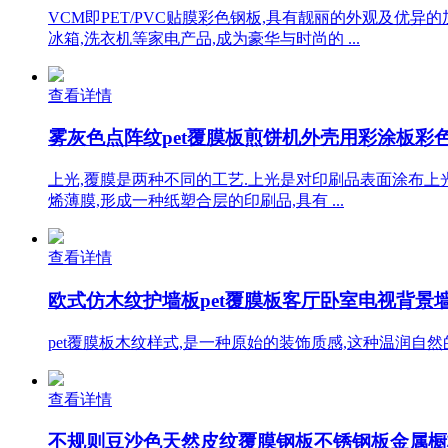
VCM即PET/PVC贴膜彩色钢板,具有靓丽的外观及优
冰箱,洗衣机等家电产品,成为豪华与时尚的 ...
查看详情
雾灰色点阵纹pet覆膜板煎饼机外壳用彩涂板彩色印
上光,覆膜是两种不同的工艺.上光是对印刷品表面涂布上
烯薄膜,形成一种纸塑合层的印刷品,具有 ...
查看详情
欧式仿木纹护墙板pet覆膜板客厅卧室电视背景墙装
pet覆膜板木纹样式,是一种原始的装饰质感,这种温润自然
查看详情
不规则豆沙色天然皮纹覆膜钢板不锈钢板金属橱柜板皮