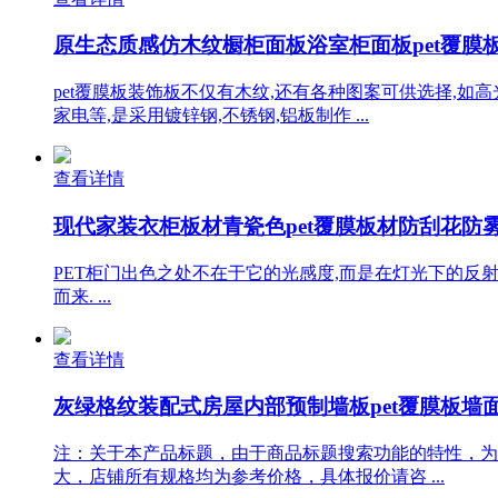
原生态质感仿木纹橱柜面板浴室柜面板pet覆膜板铝
pet覆膜板装饰板不仅有木纹,还有各种图案可供选择,如
家电等,是采用镀锌钢,不锈钢,铝板制作 ...
查看详情
现代家装衣柜板材青瓷色pet覆膜板材防刮花防雾柜
PET柜门出色之处不在于它的光感度,而是在灯光下的反射
而来. ...
查看详情
灰绿格纹装配式房屋内部预制墙板pet覆膜板墙面板
注：关于本产品标题，由于商品标题搜索功能的特性，为
大，店铺所有规格均为参考价格，具体报价请咨 ...