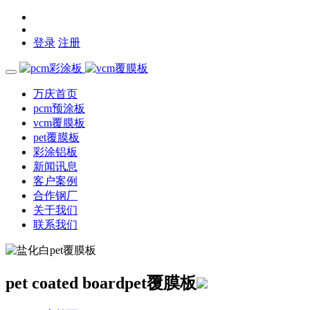
登录
注册
万庆首页
pcm预涂板
vcm覆膜板
pet覆膜板
彩涂铝板
新闻讯息
客户案例
合作钢厂
关于我们
联系我们
pet coated board
pet覆膜板