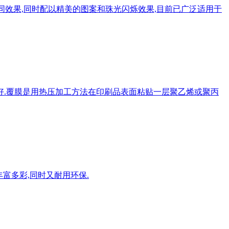
的不同效果,同时配以精美的图案和珠光闪烁效果,目前已广泛适用于
膜好.覆膜是用热压加工方法在印刷品表面粘贴一层聚乙烯或聚丙
丰富多彩,同时又耐用环保.