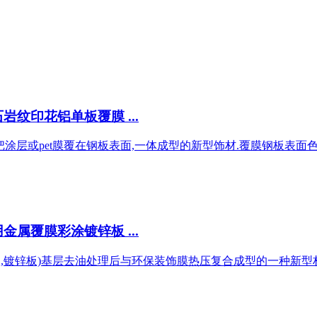
纹印花铝单板覆膜 ...
把涂层或pet膜覆在钢板表面,一体成型的新型饰材.覆膜钢板表面色
属覆膜彩涂镀锌板 ...
板,镀锌板)基层去油处理后与环保装饰膜热压复合成型的一种新型材