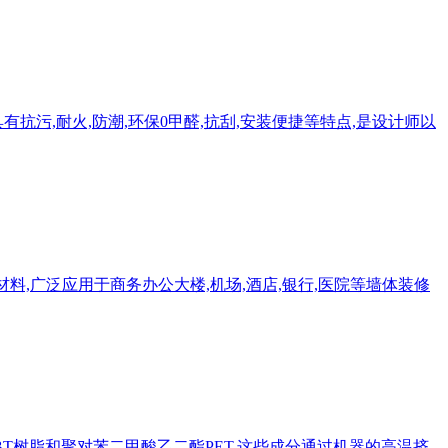
抗污,耐火,防潮,环保0甲醛,抗刮,安装便捷等特点,是设计师以
料,广泛应用于商务办公大楼,机场,酒店,银行,医院等墙体装修
PBT树脂和聚对苯二甲酸乙二酯PET,这些成分通过机器的高温挤