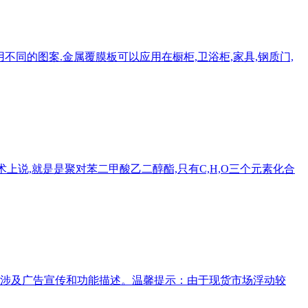
不同的图案.金属覆膜板可以应用在橱柜,卫浴柜,家具,钢质门,
上说,就是是聚对苯二甲酸乙二醇酯,只有C,H,O三个元素化合
涉及广告宣传和功能描述。温馨提示：由于现货市场浮动较