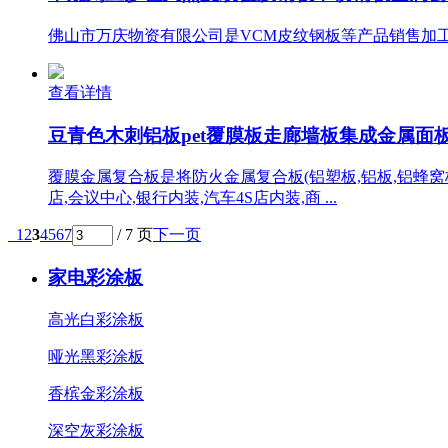
佛山市万庆物资有限公司是VCM皮纹钢板等产品销售加工的
查看详情
豆青色木刺铝板pet覆膜板走廊墙板集成金属面板一
覆膜金属复合板是将防火金属复合板(铝塑板,铝板,铝蜂窝
店,会议中心,银行内装,汽车4S店内装,商 ...
1
2
3
4
5
6
7
/ 7 页
下一页
家电彩涂板
高光白彩涂板
哑光黑彩涂板
香槟金彩涂板
深空灰彩涂板