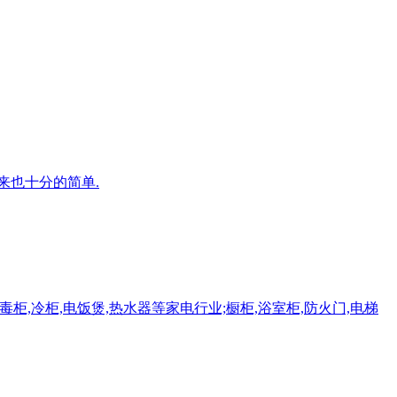
来也十分的简单.
柜,冷柜,电饭煲,热水器等家电行业;橱柜,浴室柜,防火门,电梯