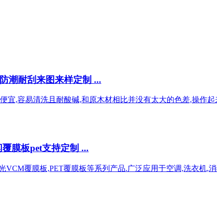
潮耐刮来图来样定制 ...
格便宜,容易清洗且耐酸碱,和原木材相比并没有太大的色差,操作起
板pet支持定制 ...
VCM覆膜板,PET覆膜板等系列产品.广泛应用于空调,洗衣机,消毒