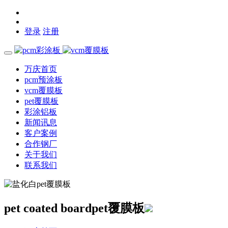
登录
注册
万庆首页
pcm预涂板
vcm覆膜板
pet覆膜板
彩涂铝板
新闻讯息
客户案例
合作钢厂
关于我们
联系我们
pet coated board
pet覆膜板