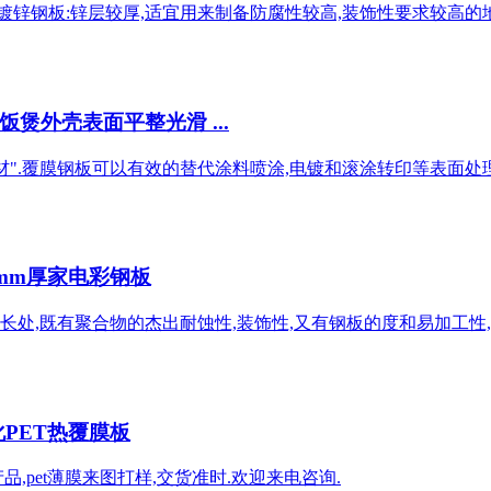
镀锌钢板:锌层较厚,适宜用来制备防腐性较高,装饰性要求较高的地
煲外壳表面平整光滑 ...
".覆膜钢板可以有效的替代涂料喷涂,电镀和滚涂转印等表面处理工
5mm厚家电彩钢板
,既有聚合物的杰出耐蚀性,装饰性,又有钢板的度和易加工性,这
化PET热覆膜板
等产品,pet薄膜来图打样,交货准时.欢迎来电咨询.