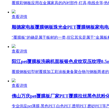
覆膜彩钢板应用在金属家具的内衬部件,灯具,电线盒等;热
查看详情
顺德家电板覆膜钢板珠光金PET覆膜钢板家电电饭
"覆膜板"的确是属于板材的一类,但它其实是属于"金属板材
查看详情
阳江pet覆膜板洗碗机面板银色皮纹双压纹理0.
覆膜钢板铝型材覆膜加工彩涂板兼备聚合物与钢板两者的长处
查看详情
佛山万庆pet覆膜板厂家PET覆膜拉丝黑色抗粉
专业供应pet薄膜,黑色PET,白色PET,透明PET,磨砂PET