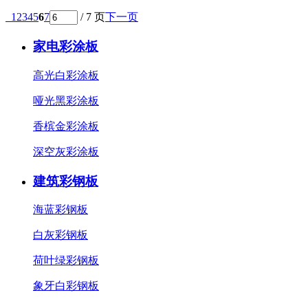
1
2
3
4
5
6
7
/ 7 页
下一页
家电彩涂板
高光白彩涂板
哑光黑彩涂板
香槟金彩涂板
深空灰彩涂板
建筑彩钢板
海蓝彩钢板
白灰彩钢板
荷叶绿彩钢板
象牙白彩钢板