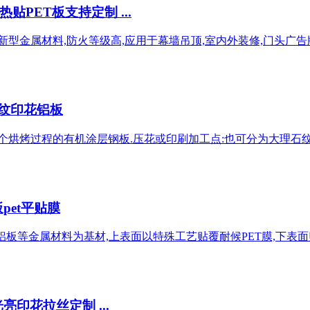
PET板支持定制 ...
新型金属材料,防火等级高,应用于幕墙吊顶,室内外装修,门头广告
石纹印花铝板
四个烘烤过程的有机涂层钢板.压花或印刷加工点:也可分为大理石纹
pet平贴膜
铝板等金属材料为基材,上表面以特殊工艺贴覆耐候PET膜,下表面贴敷
印花拉丝定制 ...