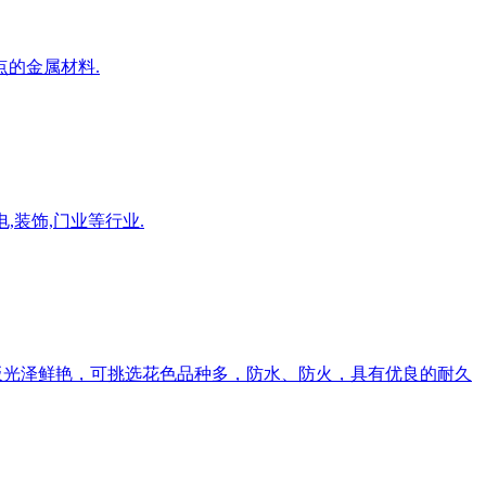
的金属材料.
,装饰,门业等行业.
板光泽鲜艳，可挑选花色品种多，防水、防火，具有优良的耐久