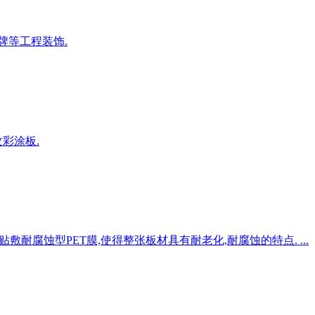
牌等工程装饰.
彩涂板.
耐腐蚀型PET膜,使得整张板材具有耐老化,耐腐蚀的特点. ...