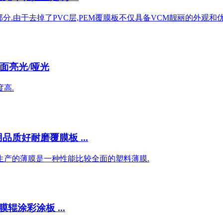
分.由于去掉了PVC层,PEM覆膜板不仅具备VCM靓丽的外观和优秀
面亮光/哑光
高.
质好耐磨覆膜板 ...
子生产的薄膜是一种性能比较全面的塑料薄膜.
辊涂彩涂板 ...