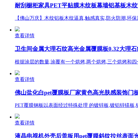
耐刮橱柜家具PET平贴膜木纹板幕墙铝基板木纹热贴
【佛山万庆】木纹铝板木纹逼真,触感真实,防火防潮,环保
查看详情
卫生间金属大理石纹高光金属覆膜板0.32大理
根据涂层的数量,涂覆有一个烘烤,两个烘烤,三个烘烤和
查看详情
佛山盐化白pet覆膜板厂家黄色高光肤感装饰门板
PET覆膜钢板以表面经过特殊处理 的镀锌板,镀铝锌镁板,
查看详情
液晶电视机外壳后盖板用pet覆膜斜纹拉丝表面光亮