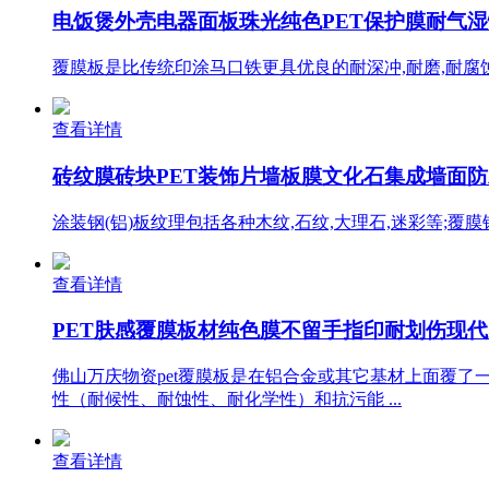
电饭煲外壳电器面板珠光纯色PET保护膜耐气湿性
覆膜板是比传统印涂马口铁更具优良的耐深冲,耐磨,耐
查看详情
砖纹膜砖块PET装饰片墙板膜文化石集成墙面
涂装钢(铝)板纹理包括各种木纹,石纹,大理石,迷彩等;覆膜
查看详情
PET肤感覆膜板材纯色膜不留手指印耐划伤现代家
佛山万庆物资pet覆膜板是在铝合金或其它基材上面覆
性（耐候性、耐蚀性、耐化学性）和抗污能 ...
查看详情