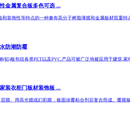
金属复合板多色可选 ...
腐蚀和装饰性等特点的一种兼有高分子树脂薄膜和金属板材双重特点
防水防潮防霉
钢(铝)板包括各类PET以及PVC.产品可被广泛地被应用于建筑,家电
装衣柜门板材装饰板 ...
了一层膜。用高光膜或幻彩膜，板面涂覆粘合剂后复合而成。覆膜