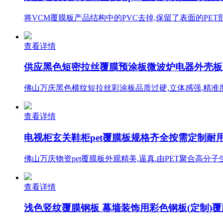
将VCM覆膜板产品结构中的PVC去掉,保留了表面的PET部
查看详情
供应黑色短密拉丝覆膜预涂板微波炉电器外壳板
佛山万庆黑色横纹短拉丝彩涂板品质过硬,立体感强,精准度
查看详情
电视柜玄关鞋柜pet覆膜板规格齐全按需定制耐用品
佛山万庆物资pet覆膜板外观精美,逼真.由PET聚合高分
查看详情
浅色竖纹覆膜钢板 幕墙装饰用彩色钢板(定制)覆膜