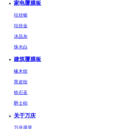
家电覆膜板
拉丝银
拉丝金
冰晶灰
珠光白
建筑覆膜板
橡木纹
黑皮纹
锆石蓝
爵士棕
关于万庆
万庆愿景