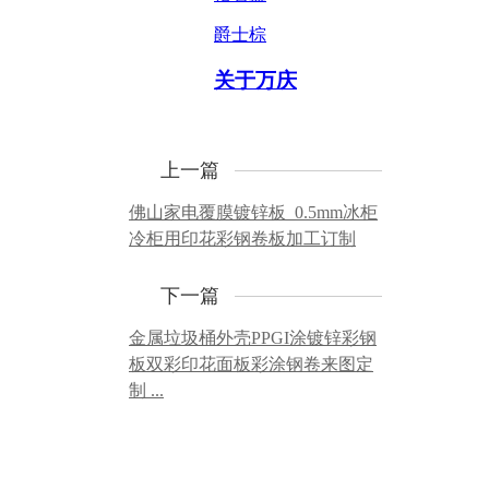
爵士棕
关于万庆
上一篇
佛山家电覆膜镀锌板_0.5mm冰柜
冷柜用印花彩钢卷板加工订制
下一篇
金属垃圾桶外壳PPGI涂镀锌彩钢
板双彩印花面板彩涂钢卷来图定
制 ...