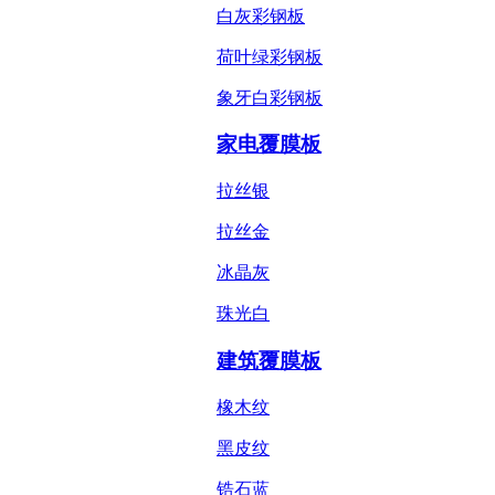
白灰彩钢板
荷叶绿彩钢板
象牙白彩钢板
家电覆膜板
拉丝银
拉丝金
冰晶灰
珠光白
建筑覆膜板
橡木纹
黑皮纹
锆石蓝