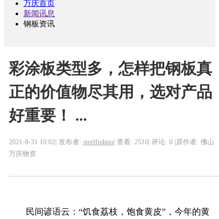
万庆首页
新闻讯息
钢板资讯
彩涂板类型多，怎样把钢板真
正的价值物尽其用，选对产品
好重要！ ...
2021-8-31 10:02
|
发布者:
steelfu4mo
|
查看:
2510
|
评论: 0
|
原作者: 佛山
万庆物资
民间谚语云：
“饥食荔枝，饱食黄皮”，
今年的黄