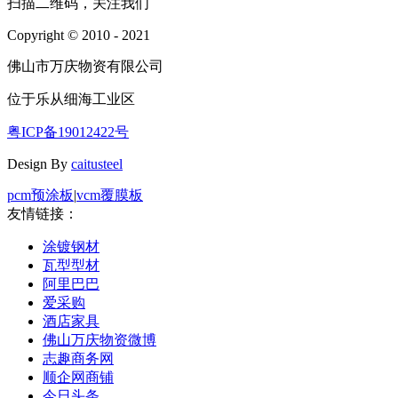
扫描二维码，关注我们
Copyright © 2010 - 2021
佛山市万庆物资有限公司
位于乐从细海工业区
粤ICP备19012422号
Design By
caitusteel
pcm预涂板
|
vcm覆膜板
友情链接：
涂镀钢材
瓦型型材
阿里巴巴
爱采购
酒店家具
佛山万庆物资微博
志趣商务网
顺企网商铺
今日头条