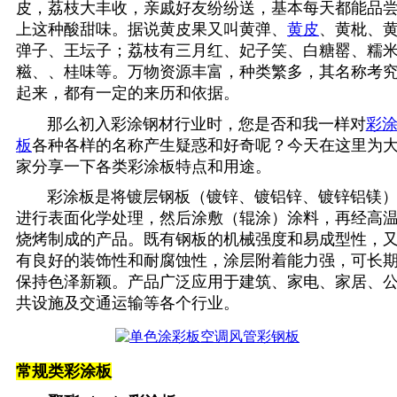
皮，荔枝大丰收，亲戚好友纷纷送，基本每天都能品
上这种酸甜味。据说黄皮果
又
叫
黄弹、
黄皮
、黄枇、
弹子、王坛子
；
荔枝有三月红、妃子笑、白糖罂、糯
糍、、桂味
等。万物
资源丰富，种类繁多，其名称考
起来，都有一定的来历和依据。
那么初入彩涂钢材行业时，您是否和我一样对
彩
板
各种各样的名称产生疑惑和好奇呢？今天在这里为
家分享一下各类彩涂板特点和用途。
彩涂板是将镀层钢板（镀锌、镀铝锌、镀锌铝镁
进行表面化学处理，然后涂敷（辊涂）涂料，再经高
烧烤制成的产品。既有钢板的机械强度和易成型性，
有良好的装饰性和耐腐蚀性，涂层附着能力强，可长
保持色泽新颖。产品广泛应用于建筑、家电、家居、
共设施及交通运输等各个行业。
常规类彩涂板