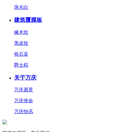
珠光白
建筑覆膜板
橡木纹
黑皮纹
锆石蓝
爵士棕
关于万庆
万庆愿景
万庆使命
万庆快讯