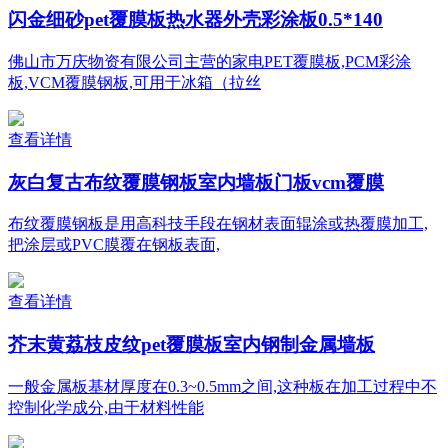
闪金细砂pet覆膜板热水器外壳彩涂板0.5*140
佛山市万庆物资有限公司主营的家电PET覆膜板,PCM彩涂
板,VCM覆膜钢板,可用于冰箱（拉丝
查看详情
灰白复古布纹覆膜钢板室内墙板门板vcm覆膜
布纹覆膜钢板是用高科技手段在钢材表面辊涂或热覆膜加工,
把涂层或PVC膜覆在钢板表面,
查看详情
芥末黄荔枝皮纹pet覆膜板室内钢制金属墙板
一般金属板基材厚度在0.3~0.5mm之间,这种板在加工过程中不
控制化学成分,由于材料性能