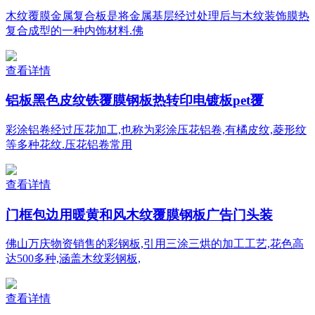
木纹覆膜金属复合板是将金属基层经过处理后与木纹装饰膜热
复合成型的一种内饰材料.佛
查看详情
铝板黑色皮纹铁覆膜钢板热转印电镀板pet覆
彩涂铝卷经过压花加工,也称为彩涂压花铝卷,有橘皮纹,菱形纹
等多种花纹.压花铝卷常用
查看详情
门框包边用暖黄和风木纹覆膜钢板广告门头装
佛山万庆物资销售的彩钢板,引用三涂三烘的加工工艺,花色高
达500多种,涵盖木纹彩钢板,
查看详情