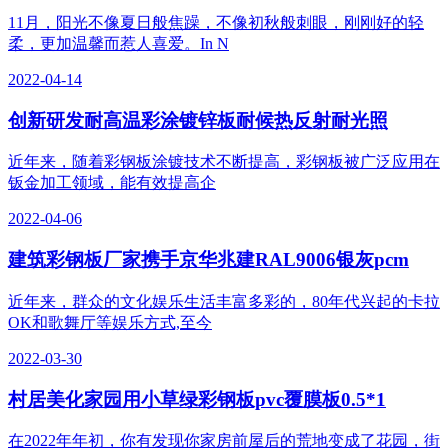
11月，阳光不像夏日般焦躁，不像初秋般刺眼，刚刚好的轻
柔，更加温馨而惹人喜爱。In N
2022-04-14
创新研发耐高温彩涂镀锌板耐候热反射耐光照
近年来，随着彩钢板涂镀技术不断提高，彩钢板被广泛应用在
钣金加工领域，能有效提高企
2022-04-06
建筑彩钢板厂家携手京华兆建RAL9006银灰pcm
近年来，群众的文化娱乐生活丰富多彩的，80年代兴起的卡拉
OK和歌舞厅等娱乐方式,至今
2022-03-30
村居美化家园用小草绿彩钢板pvc覆膜板0.5*1
在2022年年初，你有发现你家房前屋后的荒地变成了花园，街