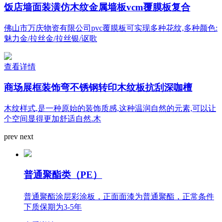
饭店墙面装潢仿木纹金属墙板vcm覆膜板复合
佛山市万庆物资有限公司pvc覆膜板可实现多种花纹,多种颜色:
魅力金/拉丝金/拉丝银/讴歌
查看详情
商场展框装饰弯不锈钢转印木纹板抗刮深咖檀
木纹样式,是一种原始的装饰质感,这种温润自然的元素,可以让
个空间显得更加舒适自然.木
prev
next
普通聚酯类（PE）
普通聚酯涂层彩涂板，正面面漆为普通聚酯，正常条件
下质保期为3-5年