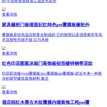
的,中高密度基材加工成亚光高光
查看详情
家具橱柜门板缎面妃红纯色pet覆膜板橱柜外
覆膜板是经高温压制复合制成的,它的致密以及强度都非常高,
并且韧性也很不错,它与木材
查看详情
红色印花图案冰箱门装饰板铝箔镀锌钢带花纹
印花彩涂板(vcm覆膜板/pvc覆膜板pet覆膜板)是近年来一种新
兴的新型建筑装饰材料.集生
查看详情
酒店棕红水墨古木纹覆膜内墙装饰工程pet覆