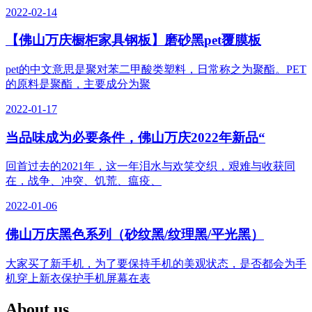
2022-02-14
【佛山万庆橱柜家具钢板】磨砂黑pet覆膜板
pet的中文意思是聚对苯二甲酸类塑料，日常称之为聚酯。PET
的原料是聚酯，主要成分为聚
2022-01-17
当品味成为必要条件，佛山万庆2022年新品“
回首过去的2021年，这一年泪水与欢笑交织，艰难与收获同
在，战争、冲突、饥荒、瘟疫、
2022-01-06
佛山万庆黑色系列（砂纹黑/纹理黑/平光黑）
大家买了新手机，为了要保持手机的美观状态，是否都会为手
机穿上新衣保护手机屏幕在表
About us