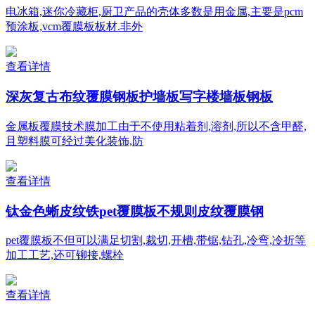
电冰箱,迷你冷藏柜,厨卫产品的壳体多数是用金属,主要是pcm
预涂板,vcm覆膜板板材.非外
查看详情
深灰复古布纹覆膜钢板护墙板写字楼墙板钢板
金属板覆膜技术膜加工由于不使用粘着剂,溶剂,所以不含甲醛,
且塑料膜可经过美化装饰,防
查看详情
钛金色蜥皮纹铁pet覆膜板不规则皮纹覆膜钢
pet覆膜板不但可以满足切割,裁切,开槽,带锯,钻孔,冷弯,冷折等
加工工艺,还可铆接,螺栓
查看详情