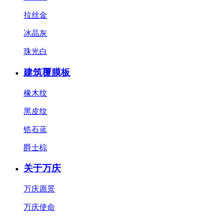
拉丝金
冰晶灰
珠光白
建筑覆膜板
橡木纹
黑皮纹
锆石蓝
爵士棕
关于万庆
万庆愿景
万庆使命