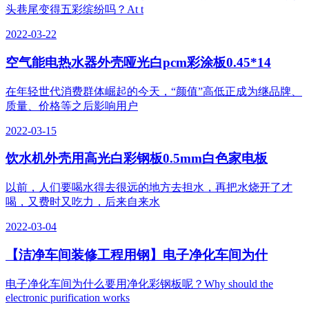
头巷尾变得五彩缤纷吗？At t
2022-03-22
空气能电热水器外壳哑光白pcm彩涂板0.45*14
在年轻世代消费群体崛起的今天，“颜值”高低正成为继品牌、
质量、价格等之后影响用户
2022-03-15
饮水机外壳用高光白彩钢板0.5mm白色家电板
以前，人们要喝水得去很远的地方去担水，再把水烧开了才
喝，又费时又吃力，后来自来水
2022-03-04
【洁净车间装修工程用钢】电子净化车间为什
电子净化车间为什么要用净化彩钢板呢？Why should the
electronic purification works